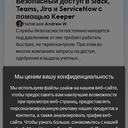
Безопасный доступ в Slack,
Teams, Jira и ServiceNow с
помощью Keeper
Написано
Andrew W.
Службы безопасности постоянно находятся
под давлением: от них требуют работать
быстрее, не теряя контроля. При этом во
многих компаниях запросы на доступ,
одобрения и выдача учетных...
Читать дальше
Мы ценим вашу конфиденциальность
Мы используем файлы cookie на нашем веб-сайте,
чтобы предоставить вам наилучшие возможности
при просмотре веб-страниц, предоставлять
персонализированную рекламу наших продуктов и
контента, а также анализировать трафик веб-
сайта. Чтобы узнать больше, ознакомьтесь с нашей