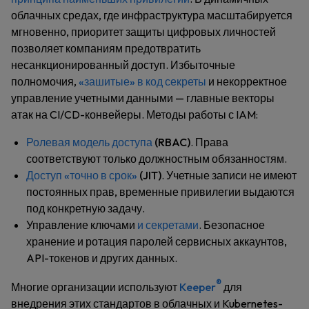
облачных средах, где инфраструктура масштабируется
мгновенно, приоритет защиты цифровых личностей
позволяет компаниям предотвратить
несанкционированный доступ. Избыточные
полномочия,
«зашитые» в код секреты
и некорректное
управление учетными данными — главные векторы
атак на CI/CD-конвейеры. Методы работы с IAM:
Ролевая модель доступа
(RBAC)
. Права
соответствуют только должностным обязанностям.
Доступ «точно в срок»
(JIT)
. Учетные записи не имеют
постоянных прав, временные привилегии выдаются
под конкретную задачу.
Управление ключами
и секретами
. Безопасное
хранение и ротация паролей сервисных аккаунтов,
API-токенов и других данных.
®
Многие организации используют
Keeper
для
внедрения этих стандартов в облачных и Kubernetes-