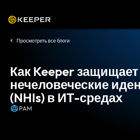
Платформа
Решения
Цены
Заг
Просмотреть все блоги
Как Keeper защищает
нечеловеческие иде
(NHIs) в ИТ-средах
PAM