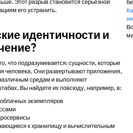
ьше. Этот разрыв становится серьезной
бе
ациям его устранить.
К
не
Во
ские идентичности и
м
чение?
о, что подразумевается: сущности, которые
ия человека. Они развертывают приложения,
 различным средам и выполняют
абах. Вы найдете их повсюду, например, в:
 облачных экземпляров
ессами
кросервисы
ючающиеся к хранилищу и вычислительным