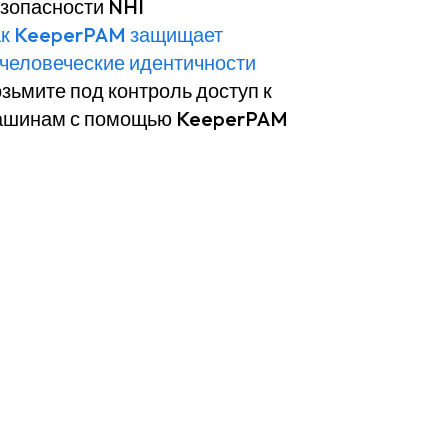
зопасности NHI
ак KeeperPAM защищает
человеческие идентичности
зьмите под контроль доступ к
ашинам с помощью KeeperPAM