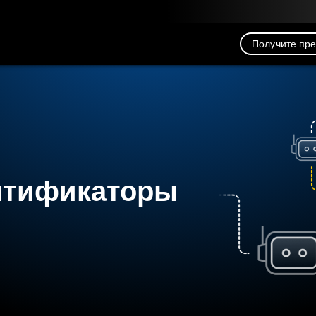
рузка
Ресурсы
Связь
Получите пр
нтификаторы