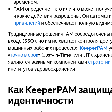
временем.
PAM определяет, кто или что может получи
и какие действия разрешены. Он автомат
привилегий
и обеспечивает полную видим
Традиционные решения IAM сосредоточены 
входе (SSO), но им не хватает контроля дос
машинных рабочих процессах.
KeeperPAM
у
«
точно в срок
» (Just-in-Time, или JIT), хран
являются важными компонентами
стратегии
институтов здравоохранения.
Как KeeperPAM защищ
идентичности