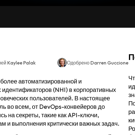
П
ией
Kaylee Palak
Одобрено
Darren Guccione
Чт
я более автоматизированной и
ид
 идентификаторов (NHI) в корпоративных
зн
овеческих пользователей. В настоящее
По
ль во всем, от DevOps-конвейеров до
ра
сь на секреты, такие как API-ключи,
ки
ам и выполнения критически важных задач.
Ро