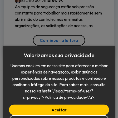
Escrito por
Andrew W.
As equipes de segurança estão sob pressão
constante para trabalhar mais rapidamente sem
abrir mão do controle, mas em muitas
organizações, as solicitações de acesso, as
Continuar a leitura
Valorizamos sua privacidade
Usamos cookies em nosso site para oferecer a melhor
experiência de navegação, exibir anúncios
personalizados sobre nossos produtos e conteúdo e
analisar o tráfego do site. Para saber mais, consulte
nossa <a href="/legal/terms-of-use/?
Português (BR)
s=privacy">Política de privacidade</a>.
Aceitar