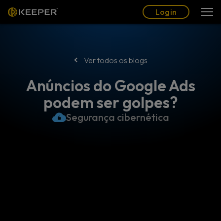
Blogue
Parceiros
Português (BR)
Login
Login
Ver todos os blogs
Anúncios do Google Ads
podem ser golpes?
Segurança cibernética