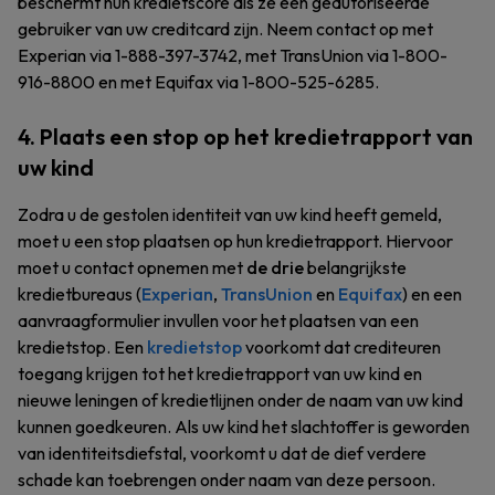
beschermt hun kredietscore als ze een geautoriseerde
gebruiker van uw creditcard zijn. Neem contact op met
Experian via 1-888-397-3742, met TransUnion via 1-800-
916-8800 en met Equifax via 1-800-525-6285.
4. Plaats een stop op het kredietrapport van
uw kind
Zodra u de gestolen identiteit van uw kind heeft gemeld,
moet u een stop plaatsen op hun kredietrapport. Hiervoor
moet u contact opnemen met
de drie
belangrijkste
kredietbureaus (
Experian
,
TransUnion
en
Equifax
) en een
aanvraagformulier invullen voor het plaatsen van een
kredietstop. Een
kredietstop
voorkomt dat crediteuren
toegang krijgen tot het kredietrapport van uw kind en
nieuwe leningen of kredietlijnen onder de naam van uw kind
kunnen goedkeuren. Als uw kind het slachtoffer is geworden
van identiteitsdiefstal, voorkomt u dat de dief verdere
schade kan toebrengen onder naam van deze persoon.