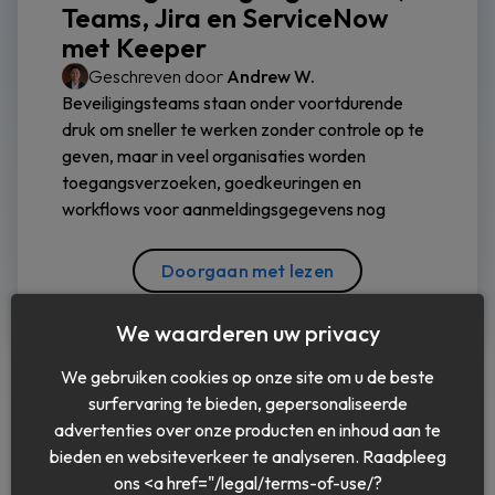
Teams, Jira en ServiceNow
met Keeper
Geschreven door
Andrew W.
Beveiligingsteams staan onder voortdurende
druk om sneller te werken zonder controle op te
geven, maar in veel organisaties worden
toegangsverzoeken, goedkeuringen en
workflows voor aanmeldingsgegevens nog
Doorgaan met lezen
We waarderen uw privacy
We gebruiken cookies op onze site om u de beste
surfervaring te bieden, gepersonaliseerde
advertenties over onze producten en inhoud aan te
bieden en websiteverkeer te analyseren. Raadpleeg
ons <a href="/legal/terms-of-use/?
Nederlands