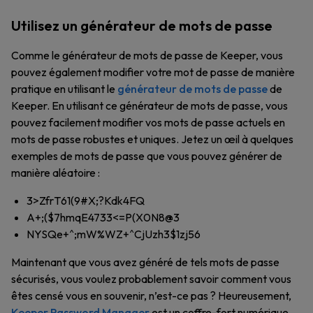
Utilisez un générateur de mots de passe
Comme le générateur de mots de passe de Keeper, vous
pouvez également modifier votre mot de passe de manière
pratique en utilisant le
générateur de mots de passe
de
Keeper. En utilisant ce générateur de mots de passe, vous
pouvez facilement modifier vos mots de passe actuels en
mots de passe robustes et uniques. Jetez un œil à quelques
exemples de mots de passe que vous pouvez générer de
manière aléatoire :
3>ZfrT61(9#X;?Kdk4FQ
A+;($7hmqE4733<=P(X0N8@3
NYSQe+^;mW%WZ+^CjUzh3$1zj56
Maintenant que vous avez généré de tels mots de passe
sécurisés, vous voulez probablement savoir comment vous
êtes censé vous en souvenir, n’est-ce pas ? Heureusement,
Keeper Password Manager
est un coffre-fort numérique