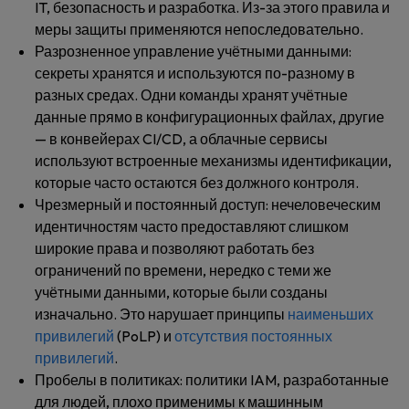
IT, безопасность и разработка. Из-за этого правила и
меры защиты применяются непоследовательно.
Разрозненное управление учётными данными
:
секреты хранятся и используются по-разному в
разных средах. Одни команды хранят учётные
данные прямо в конфигурационных файлах, другие
— в конвейерах CI/CD, а облачные сервисы
используют встроенные механизмы идентификации,
которые часто остаются без должного контроля.
Чрезмерный и постоянный доступ
: нечеловеческим
идентичностям часто предоставляют слишком
широкие права и позволяют работать без
ограничений по времени, нередко с теми же
учётными данными, которые были созданы
изначально. Это нарушает принципы
наименьших
привилегий
(PoLP) и
отсутствия постоянных
привилегий
.
Пробелы в политиках
: политики IAM, разработанные
для людей, плохо применимы к машинным