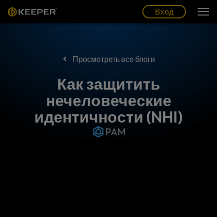
Блог
Партнеры
Pусский (RU)
Вход
Вход
Просмотреть все блоги
Как защитить
нечеловеческие
идентичности (NHI)
PAM