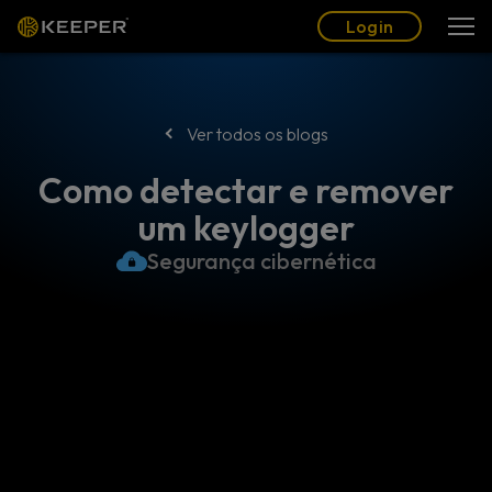
Blogue
Parceiros
Português (BR)
Login
Login
Ver todos os blogs
Como detectar e remover
um keylogger
Segurança cibernética