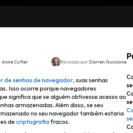
P
r
Anne Cutler
Revisado por
Darren Guccione
Co
r de senhas de navegador
, suas senhas
se
s. Isso ocorre porque navegadores
Co
 significa que se alguém obtivesse acesso ao
se
 senhas armazenadas. Além disso, se seu
Co
armazenado no seu navegador também estaria
se
ões de
criptografia
fracos.
Co