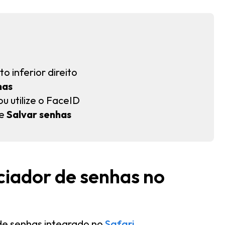
o inferior direito
has
ou utilize o FaceID
de
Salvar senhas
ciador de senhas no
 de senhas integrado no
Safari
.