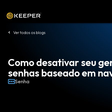
Plataforma
Soluções
Preços
Bai
Ver todos os blogs
Como desativar seu ge
senhas baseado em na
Senha