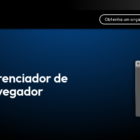
xar
Recursos
Fale conosco
Obtenha um orç
renciador de
vegador