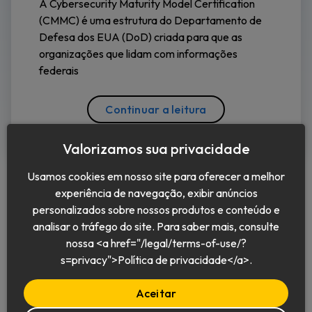
A Cybersecurity Maturity Model Certification
(CMMC) é uma estrutura do Departamento de
Defesa dos EUA (DoD) criada para que as
organizações que lidam com informações
federais
Continuar a leitura
Valorizamos sua privacidade
Usamos cookies em nosso site para oferecer a melhor
experiência de navegação, exibir anúncios
personalizados sobre nossos produtos e conteúdo e
analisar o tráfego do site. Para saber mais, consulte
nossa <a href="/legal/terms-of-use/?
Português (BR)
s=privacy">Política de privacidade</a>.
Aceitar