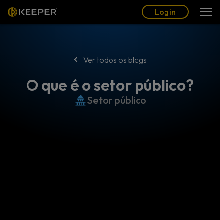
Blogue
Parceiros
Português (BR)
Login
Login
Ver todos os blogs
O que é o setor público?
Setor público