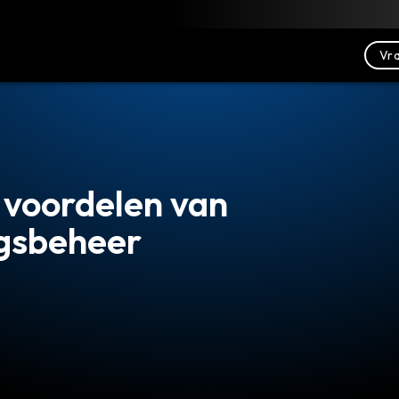
Downloaden
Bronnen
Contact opnemen
Vra
 voordelen van
ngsbeheer