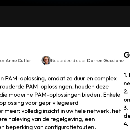
G
oor
Anne Cutler
Beoordeeld door
Darren Guccione
1.
een PAM-oplossing, omdat ze duur en complex
ne
verouderde PAM-oplossingen, houden deze
2.
 die moderne PAM-oplossingen bieden. Enkele
on
oplossing voor geprivilegieerd
3.
 meer: volledig inzicht in uw hele netwerk, het
de
re naleving van de regelgeving, een
4.
en beperking van configuratiefouten.