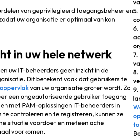
va
ordelen van geprivilegieerd toegangsbeheer en
5.
zodat uw organisatie er optimaal van kan
co
6.
aa
or
icht in uw hele netwerk
7.
va
n uw IT-beheerders geen inzicht in de
8.
isatie. Dit betekent vaak dat gebruikers te
ve
oppervlak
van uw organisatie groter wordt. Zo
9.
nneer een ongeautoriseerde gebruiker toegang
la
ien met PAM-oplossingen IT-beheerders in
Wa
s te controleren en te registreren, kunnen ze
op
one situatie voordoet en meteen actie
t
maal voorkomen.
Be