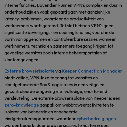
interne functies. Bovendien kunnen VPN’s complex en duur in
onderhoud zijn en vaak gepaard gaan met aanzienlijke
latency-problemen, waardoor de productiviteit van
werknemers wordt geremd. Tot slot hebben VPN’s geen
significante beveiligings- en auditingfuncties, vooral in de
vorm van opgenomen en controleerbare sessies wanneer
werknemers, technici en aannemers toegang krijgen tot
gevoelige websites zoals interne beheersportalen of
klantomgevingen.
Externe browserisolatie
via
Keeper Connection Manager
biedt veilige, VPN-loze toegang tot websites en
cloudgebaseerde SaaS-applicaties in een veilige en
gecontroleerde omgeving met volledige, end-to-end
versleuteling. De externe browserisolatie van Keeper is een
zero-knowledge
aanpak om webbrowseractiviteiten te
isoleren van beheerde en onbeheerde
eindgebruikersapparaten, waardoor
cyberbedreigingen
worden beperkt door browsersessies te hosten in een