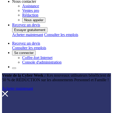
Nous contacter
Assistance
Ventes pro
Rédaction
Nous appeler
Recevez un devis
Essayer gratuitement
Acheter maintenant
Consulter les emplois
Recevez un devis
Consulter les emplois
Se connecter
Coffre-fort Internet
Console d'administration
Vente de la Cyber Week
:
Kes nouveaux utilisateurs bénéficient de
50 % de RÉDUCTION
sur les abonnements Personnel et Famille !
Acheter maintenant