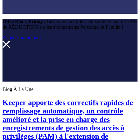
Offre Black Friday
:
Les nouveaux utilisateurs bénéficient de
50 %
de RÉDUCTION
sur les abonnements Personnel et Famille !
Acheter maintenant
Blog À La Une
Keeper apporte des correctifs rapides de
remplissage automatique, un contrôle
amélioré et la prise en charge des
enregistrements de gestion des accès à
privilèges (PAM) à l'extension de