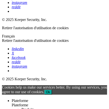
instagram
reddit
© 2025 Keeper Security, Inc.
Retirer l'autorisation d'utilisation de cookies
Français
Retirer l'autorisation d'utilisation de cookies
linkedin
X
facebook
reddit
instagram
© 2025 Keeper Security, Inc.
Cookies help us make our services better. By using our services, you
agree to our use of cookies.
Ok
Plateforme
Plateforme