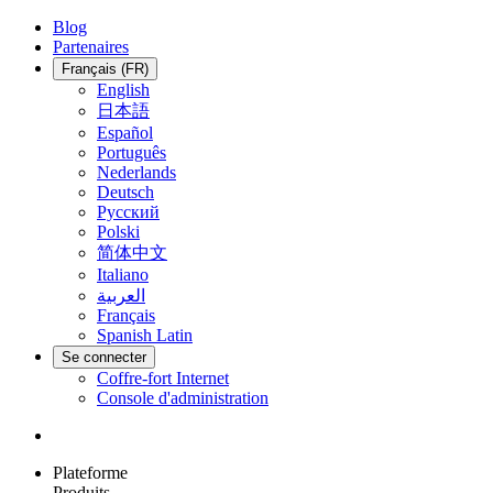
Blog
Partenaires
Français (FR)
English
日本語
Español
Português
Nederlands
Deutsch
Русский
Polski
简体中文
Italiano
العربية
Français
Spanish Latin
Se connecter
Coffre-fort Internet
Console d'administration
Plateforme
Produits