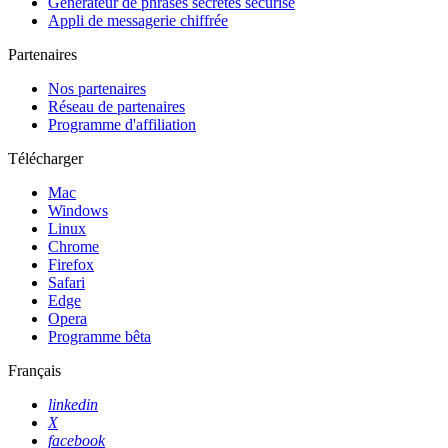
Générateur de phrases secrètes sécurisé
Appli de messagerie chiffrée
Partenaires
Nos partenaires
Réseau de partenaires
Programme d'affiliation
Télécharger
Mac
Windows
Linux
Chrome
Firefox
Safari
Edge
Opera
Programme bêta
Français
linkedin
X
facebook