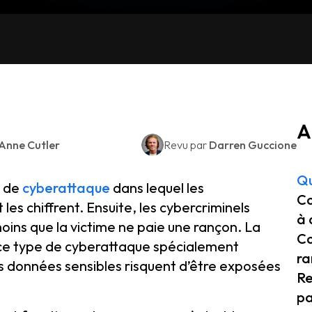
A
Anne Cutler
Revu par
Darren Guccione
Qu
e de
cyberattaque
dans lequel les
Co
les chiffrent. Ensuite, les cybercriminels
à 
ins que la victime ne paie une rançon. La
Co
 ce type de cyberattaque spécialement
ra
s données sensibles risquent d’être exposées
Re
pa