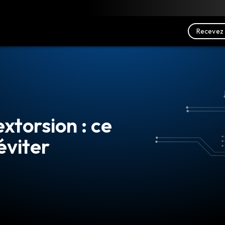
charger
Ressources
Nous contacter
Recevez 
torsion : ce
éviter