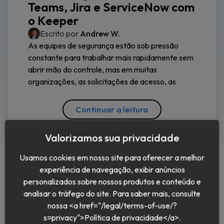
Teams, Jira e ServiceNow com
o Keeper
Escrito por
Andrew W.
As equipes de segurança estão sob pressão
constante para trabalhar mais rapidamente sem
abrir mão do controle, mas em muitas
organizações, as solicitações de acesso, as
Continuar a leitura
Valorizamos sua privacidade
Usamos cookies em nosso site para oferecer a melhor
experiência de navegação, exibir anúncios
personalizados sobre nossos produtos e conteúdo e
analisar o tráfego do site. Para saber mais, consulte
nossa <a href="/legal/terms-of-use/?
Português (BR)
s=privacy">Política de privacidade</a>.