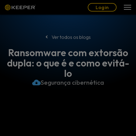
Blogue
Parceiros
Português (BR)
Login
Login
Ver todos os blogs
Ransomware com extorsão
dupla: o que é e como evitá-
lo
Segurança cibernética