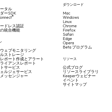
者
ダウンロード
ポータル
ダーSDK
Mac
®
onnect
Windows
Linux
ワードレス認証
Chrome
ての統合機能
Firefox
Safari
Edge
ン
Opera
Beta プログラム
クウェブモニタリング
イルストレージ
なレポート作成とアラート
リソース
プライアンスレポート
ートサービス
公式ブログ
シェルジェサービス
リソースライブラリ
なメッセンジャー
Keeperウェビナー
イベント
サイトマップ