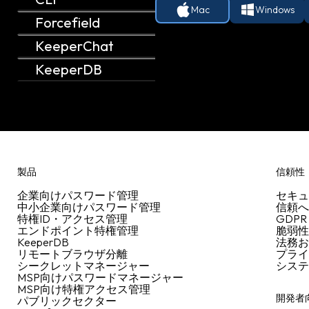
Mac
Windows
Forcefield
KeeperChat
KeeperDB
製品
信頼性
企業向けパスワード管理
セキ
中小企業向けパスワード管理
信頼
特権ID・アクセス管理
GDP
エンドポイント特権管理
脆弱
KeeperDB
法務
リモートブラウザ分離
プラ
シークレットマネージャー
シス
MSP向けパスワードマネージャー
MSP向け特権アクセス管理
開発者
パブリックセクター