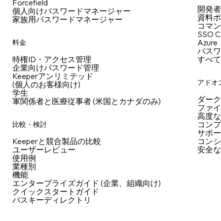
Forcefield
開発
個人向けパスワードマネージャー
資料
家族用パスワードマネージャー
コマン
SSO C
Azure
料金
パス
特権ID・アクセス管理
すべ
企業向けパスワード管理
Keeperアンリミテッド
アドオ
(個人のお客様向け)
学生
ダー
軍関係者と医療従事者 (米国とカナダのみ)
ファ
高度
コン
比較・検討
サポ
Keeperと競合製品の比較
コン
ユーザーレビュー
安全
使用例
業種別
機能
エンタープライズガイド (企業、組織向け)
クイックスタートガイド
パスキーディレクトリ