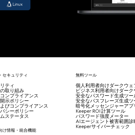
Linux
・セキュリティ
無料ツール
ュリティ
個人利用者向けダークウェ
への取り組み
ビジネス利用者向けダーク
R コンプライアンス
安全なパスワード生成ツー
性開示ポリシー
安全なパスフレーズ生成ツ
およびコンプライアンス
暗号化メッセンジャーアプ
イバシーポリシー
Keeper ROI 計算ツール
テムステータス
パスワード強度メーター
AIエージェント被害範囲診
Keeperサイバーチェック
向け情報・統合機能