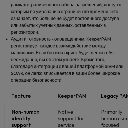
рамках ограниченного набора разрешений, доступ к
которым по умолчанию ограничен по времени. Это
означает, что больше не будет постоянного доступа
или забытых учетных данных, оставленных в
репозитории.
Аудит и готовность к оповещениям:
KeeperPAM
регистрирует каждое взаимодействие между
машинами. Если бот или скрипт будет вести себя
неожиданно, вы об этом узнаете. Кроме того,
благодаря интеграции с вашей платформой SIEM или
SOAR, он легко вписывается в ваши более широкие
операции безопасности.
Feature
KeeperPAM
Legacy PA
Non-human
Native
Primarily
identity
support for
human user
support
service
focused