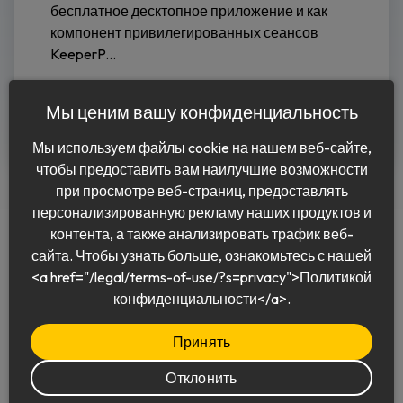
бесплатное десктопное приложение и как
компонент привилегированных сеансов
KeeperP...
Читать дальше
Мы ценим вашу конфиденциальность
Мы используем файлы cookie на нашем веб-сайте,
чтобы предоставить вам наилучшие возможности
при просмотре веб-страниц, предоставлять
персонализированную рекламу наших продуктов и
контента, а также анализировать трафик веб-
сайта. Чтобы узнать больше, ознакомьтесь с нашей
<a href="/legal/terms-of-use/?s=privacy">Политикой
Pусский
конфиденциальности</a>.
Принять
Отклонить
© 2026 Keeper Security, Inc.