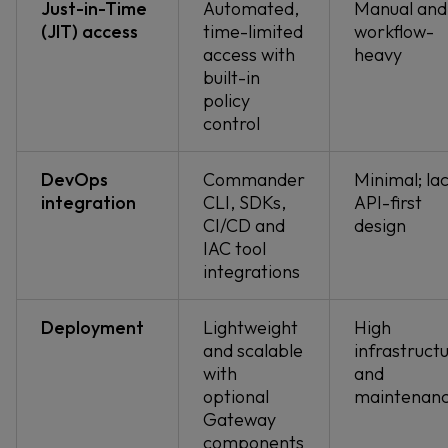
Just-in-Time
Automated,
Manual and
(JIT) access
time-limited
workflow-
access with
heavy
built-in
policy
control
DevOps
Commander
Minimal; la
integration
CLI, SDKs,
API-first
CI/CD and
design
IAC tool
integrations
Deployment
Lightweight
High
and scalable
infrastruct
with
and
optional
maintenan
Gateway
components