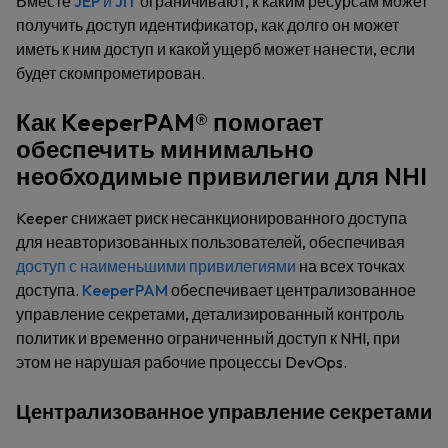
Вместе
JEP и JIT
ограничивают, к каким ресурсам может
получить доступ идентификатор, как долго он может
иметь к ним доступ и какой ущерб может нанести, если
будет скомпрометирован.
Как KeeperPAM® помогает
обеспечить минимально
необходимые привилегии для NHI
Keeper снижает риск несанкционированного доступа
для неавторизованных пользователей, обеспечивая
доступ с наименьшими привилегиями
на всех точках
доступа.
KeeperPAM
обеспечивает централизованное
управление секретами, детализированный контроль
политик и временно ограниченный доступ к NHI, при
этом не нарушая рабочие процессы DevOps.
Централизованное управление секретами