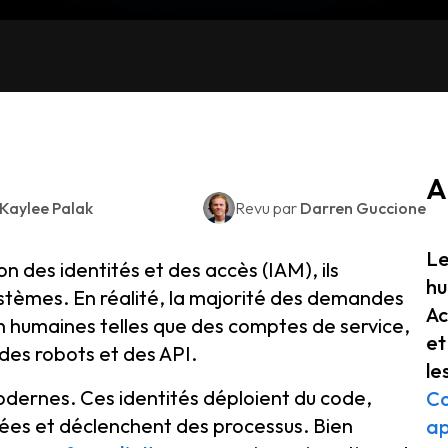
A
Kaylee Palak
Revu par
Darren Guccione
Le
n des identités et des accès (IAM), ils
hu
tèmes. En réalité, la majorité des demandes
Ac
on humaines telles que des comptes de service,
et
des robots et des API.
le
modernes. Ces identités déploient du code,
C
nées et déclenchent des processus. Bien
ap