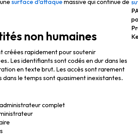
à une
surface d’attaque
massive qui continue de
su
PA
po
Pr
ntités non humaines
K
nt créées rapidement pour soutenir
ées. Les identifiants sont codés en dur dans les
uration en texte brut. Les accès sont rarement
tes dans le temps sont quasiment inexistantes.
 administrateur complet
ministrateur
aire
ts