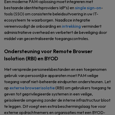
Een moderne PAM-oplossing moet integreren met
bestaande identiteitsproviders IdP’s) en
single sign-on
-
tools (SSO) om consistente beleidsuitvoering in uw IT-
ecosysteem te waarborgen. Naadloze integratie
vereenvoudigt de onboarding en
intrekking
vermindert
administratieve overhead en verbetert de beveiliging door
middel van gecentraliseerde toegangscontroles.
Ondersteuning voor Remote Browser
Isolation (RBI) en BYOD
Met verspreide personeelsbestanden en een toegenomen
gebruik van persoonlijke apparaten moet PAM veilige
toegang vanaf niet-beheerde eindpunten ondersteunen. Let
op
externe browserisolatie
(RBI) om gebruikers toegang te
geven tot geprivilegieerde systemen in een veilige,
geïsoleerde omgeving zonder de interne infrastructuur bloot
te leggen. Dit voegt een extra beschermingslaag toe voor
externe opdrachtnemers en organisaties met een BYOD-