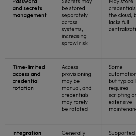
Password
Secrets may
May store
and secrets
be stored
credentials
management
separately
the cloud, 
across
lacks full
systems,
centralizat
increasing
sprawl risk
Time-limited
Access
Some
access and
provisioning
automation
credential
may be
but typical
rotation
manual, and
requires
credentials
scripting a
may rarely
extensive
be rotated
maintenan
Integration
Generally
Supported