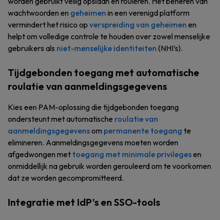
worden gebruikt veilig opslaan en rouleren. Het beheren van
wachtwoorden en
geheimen
in een verenigd platform
vermindert het risico op
verspreiding van geheimen
en
helpt om volledige controle te houden over zowel menselijke
gebruikers als
niet-menselijke identiteiten
(NHI’s).
Tijdgebonden toegang met automatische
roulatie van aanmeldingsgegevens
Kies een PAM-oplossing die tijdgebonden toegang
ondersteunt met automatische
roulatie van
aanmeldingsgegevens
om
permanente toegang
te
elimineren. Aanmeldingsgegevens moeten worden
afgedwongen met
toegang met minimale privileges
en
onmiddellijk na gebruik worden gerouleerd om te voorkomen
dat ze worden gecompromitteerd.
Integratie met IdP’s en SSO-tools