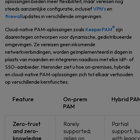
oplossingen bieden meer flexibiliteit, maar vereisen nog
steeds aanzienlijke configuratie, inclusief
VPN’s
en
firewall
updates in verschillende omgevingen.
®
Cloud-native PAM-oplossingen zoals
KeeperPAM
zijn
daarentegen ontworpen voor dynamische, gedistribueerde
omgevingen. Ze vereisen geen inkomende
netwerkverbindingen, worden geïmplementeerd in dagen in
plaats van maanden en integreren naadloos met elke IdP- of
SSO-aanbieder. Hieronder ziet u hoe on-premises, hybride
en cloud-native PAM-oplossingen zich tot elkaar verhouden
op verschillende kernfuncties:
Feature
On-prem
Hybrid PA
PAM
Zero-trust
Rarely
Partial
and zero-
supported;
support, b
knowledge
relies on
with legacy