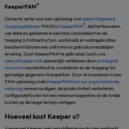
®
KeeperPAM
De beste optie voor een oplossing voor
geprivilegieerd
®
toegangsbeheer
(PAM) is
KeeperPAM
, dat het bewaren
van data en geheimen in een kluis consolideert en de
toegang tot infrastructuur, workloads en webapplicaties
beschermt binnen een uniforme en gebruiksvriendelijke
ervaring. Door KeeperPAM te gebruiken, kunt u uw
aanvalsoppervlak
aanzienlijk verkleinen door
privileged
accounts
nauwlettend te controleren en de toegang tot
gevoelige gegevens te beperken. Door te investeren in een
PAM-oplossing zoals
KeeperPAM kan uw organisatie de
naleving
vereenvoudigen, de productiviteit verbeteren,
configuratiefouten tot een minimum beperken en de totale
kosten op de lange termijn verlagen.
Hoeveel kost Keeper u?
Aangezien Keeper veel verschillende producten aanbiedt,