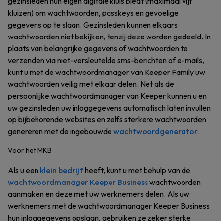
gezinsleden hun eigen digitale kluis biedt (maximaal vijf
kluizen) om wachtwoorden, passkeys en gevoelige
gegevens op te slaan. Gezinsleden kunnen elkaars
wachtwoorden niet bekijken, tenzij deze worden gedeeld. In
plaats van belangrijke gegevens of wachtwoorden te
verzenden via niet-versleutelde sms-berichten of e-mails,
kunt u met de wachtwoordmanager van Keeper Family uw
wachtwoorden veilig met elkaar delen. Net als de
persoonlijke wachtwoordmanager van Keeper kunnen u en
uw gezinsleden uw inloggegevens automatisch laten invullen
op bijbehorende websites en zelfs sterkere wachtwoorden
genereren met de ingebouwde
wachtwoordgenerator
.
Voor het MKB
Als u een
klein bedrijf
heeft, kunt u met behulp van de
wachtwoordmanager Keeper Business
wachtwoorden
aanmaken en deze met uw werknemers delen. Als uw
werknemers met de wachtwoordmanager Keeper Business
hun inloggegevens opslaan, gebruiken ze zeker sterke