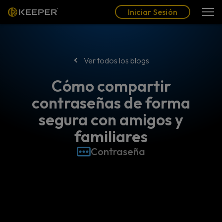
Blog
Socios
Español (LAT)
Iniciar Sesión
Iniciar Sesión
Ver todos los blogs
Cómo compartir
contraseñas de forma
segura con amigos y
familiares
Contraseña