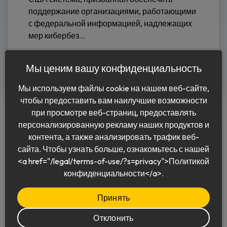
поддержание организациями, работающими
с федеральной информацией, надлежащих
мер кибербез...
Читать дальше
Мы ценим вашу конфиденциальность
Мы используем файлы cookie на нашем веб-сайте,
чтобы предоставить вам наилучшие возможности
при просмотре веб-страниц, предоставлять
персонализированную рекламу наших продуктов и
контента, а также анализировать трафик веб-
сайта. Чтобы узнать больше, ознакомьтесь с нашей
<a href="/legal/terms-of-use/?s=privacy">Политикой
Pусский
конфиденциальности</a>.
Принять
Отклонить
© 2026 Keeper Security, Inc.