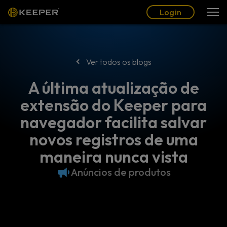
Blogue
Parceiros
Português (BR)
Login
Login
Ver todos os blogs
A última atualização de
extensão do Keeper para
navegador facilita salvar
novos registros de uma
maneira nunca vista
Anúncios de produtos