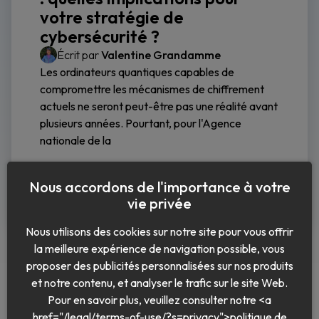
votre stratégie de
cybersécurité ?
Écrit par
Valentine Grandamme
Les ordinateurs quantiques capables de
compromettre les mécanismes de chiffrement
actuels ne seront peut-être pas une réalité avant
plusieurs années. Pourtant, pour l'Agence
nationale de la
Lire la suite
Nous accordons de l'importance à votre
vie privée
Nous utilisons des cookies sur notre site pour vous offrir
la meilleure expérience de navigation possible, vous
proposer des publicités personnalisées sur nos produits
et notre contenu, et analyser le trafic sur le site Web.
Pour en savoir plus, veuillez consulter notre <a
href="/legal/terms-of-use/?s=privacy">politique de