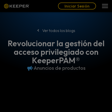
Blog
Socios
Español (LAT)
Iniciar Sesión
Iniciar Sesión
Ver todos los blogs
Revolucionar la gestión del
acceso privilegiado con
KeeperPAM®
Anuncios de productos