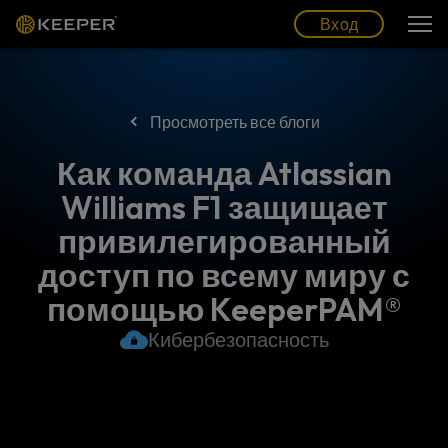
Блог
Партнеры
Pусский (RU)
Вход
Вход
Просмотреть все блоги
Как команда Atlassian
Williams F1 защищает
привилегированный
доступ по всему миру с
помощью KeeperPAM®
Кибербезопасность