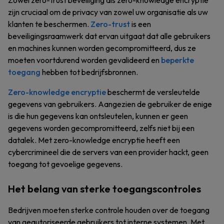
Zowel zero-trust beveiliging als zero-knowledge encryptie
zijn cruciaal om de privacy van zowel uw organisatie als uw
klanten te beschermen.
Zero-trust
is een
beveiligingsraamwerk dat ervan uitgaat dat alle gebruikers
en machines kunnen worden gecompromitteerd, dus ze
moeten voortdurend worden gevalideerd en
beperkte
toegang
hebben tot bedrijfsbronnen.
Zero-knowledge encryptie
beschermt de versleutelde
gegevens van gebruikers. Aangezien de gebruiker de enige
is die hun gegevens kan ontsleutelen, kunnen er geen
gegevens worden gecompromitteerd, zelfs niet bij een
datalek. Met zero-knowledge encryptie heeft een
cybercrimineel die de servers van een provider hackt, geen
toegang tot gevoelige gegevens.
Het belang van sterke toegangscontroles
Bedrijven moeten sterke controle houden over de toegang
van geautoriseerde gebruikers tot interne systemen. Met