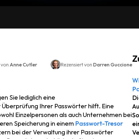
Z
t von
Anne Cutler
Rezensiert von
Darren Guccione
Wi
Pa
n Sie lediglich eine
Di
r Überprüfung Ihrer Passwörter hilft. Eine
Au
sowohl Einzelpersonen als auch Unternehmen bei
So
cheren Speicherung in einem
Passwort-Tresor
ei
ern bei der Verwaltung ihrer Passwörter
Ve