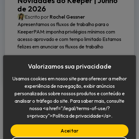
Novidades do Keeper | Junho
de 2026
Escrito por
Rachel Gessner
Apresentamos os fluxos de trabalho para o
KeeperPAM: imponha privilégios mínimos com
acesso aprovado e com tempo limitado Estamos
felizes em anunciar os fluxos de trabalho
Continuar a leitura
Valorizamos sua privacidade
Usamos cookies em nosso site para oferecer a melhor
experiência de navegação, exibir anúncios
personalizados sobre nossos produtos e conteúdo e
analisar o tráfego do site. Para saber mais, consulte
nossa <a href="/legal/terms-of-use/?
s=privacy">Política de privacidade</a>.
Português (BR)
Aceitar