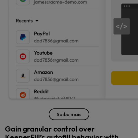
Saiba mais
Gain granular control over
KeeperFill’s autofill behavior with