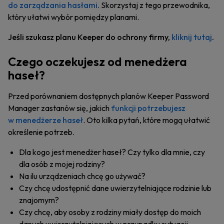
do zarządzania hasłami
. Skorzystaj z tego przewodnika,
który ułatwi wybór pomiędzy planami.
Jeśli szukasz planu Keeper do ochrony firmy,
kliknij tutaj
.
Czego oczekujesz od menedżera
haseł?
Przed porównaniem dostępnych planów Keeper Password
Manager zastanów się, jakich
funkcji potrzebujesz
w menedżerze haseł
. Oto kilka pytań, które mogą ułatwić
określenie potrzeb.
Dla kogo jest menedżer haseł? Czy tylko dla mnie, czy
dla osób z mojej rodziny?
Na ilu urządzeniach chcę go używać?
Czy chcę udostępnić dane uwierzytelniające rodzinie lub
znajomym?
Czy chcę, aby osoby z rodziny miały dostęp do moich