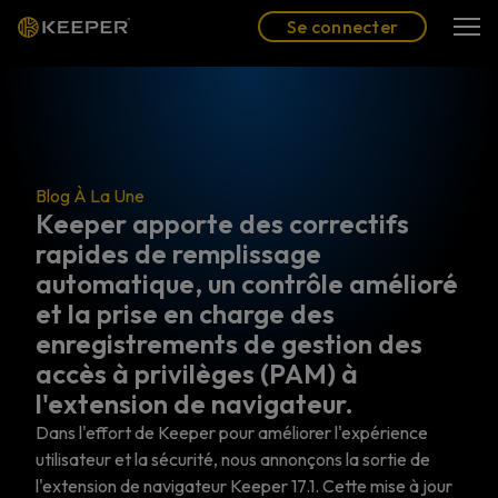
Blog
Partenaires
Se connecter
(FR)
Se connecter
log À La Une
eeper apporte des correctifs
apides de remplissage
Blog À
utomatique, un contrôle amélioré
Les 
t la prise en charge des
de 
nregistrements de gestion des
bes
ccès à privilèges (PAM) à
La ges
'extension de navigateur.
ensemb
ns l'effort de Keeper pour améliorer l'expérience
qui s'
ilisateur et la sécurité, nous annonçons la sortie de
extension de navigateur Keeper 17.1. Cette mise à jour