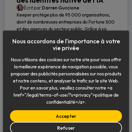
des identités native de l’IA
Écrit par
Darren Guccione
Keeper protège plus de 95 000 organisations,
dont de nombreuses entreprises du Fortune 500
et des agences du secteur public. Grâce à sa
plateforme de sécurité des
Nous accordons de l'importance à votre
vie privée
Lire la suite
Nous utilisons des cookies sur notre site pour vous offrir
la meilleure expérience de navigation possible, vous
proposer des publicités personnalisées sur nos produits
et notre contenu, et analyser le trafic sur le site Web.
Pour en savoir plus, veuillez consulter notre <a
href="/legal/terms-of-use/?s=privacy">politique de
confidentialité</a>.
Français
Accepter
Refuser