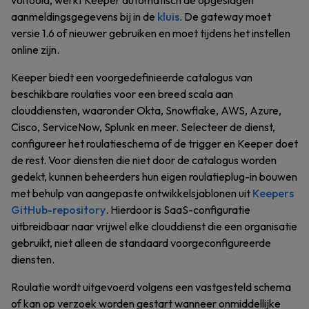
voltooid, werkt Keeper automatisch de opgeslagen
aanmeldingsgegevens bij in de
kluis
. De gateway moet
versie 1.6 of nieuwer gebruiken en moet tijdens het instellen
online zijn.
Keeper biedt een voorgedefinieerde catalogus van
beschikbare roulaties voor een breed scala aan
clouddiensten, waaronder Okta, Snowflake, AWS, Azure,
Cisco, ServiceNow, Splunk en meer. Selecteer de dienst,
configureer het roulatieschema of de trigger en Keeper doet
de rest. Voor diensten die niet door de catalogus worden
gedekt, kunnen beheerders hun eigen roulatieplug-in bouwen
met behulp van aangepaste ontwikkelsjablonen uit
Keepers
GitHub-repository
. Hierdoor is SaaS-configuratie
uitbreidbaar naar vrijwel elke clouddienst die een organisatie
gebruikt, niet alleen de standaard voorgeconfigureerde
diensten.
Roulatie wordt uitgevoerd volgens een vastgesteld schema
of kan op verzoek worden gestart wanneer onmiddellijke