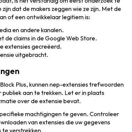
adt, is het verstandig om eerst onderzoek te
 zijn dat de makers zeggen wie ze zijn. Met de
n of een ontwikkelaar legitiem is:
media en andere kanalen.
et de claims in de Google Web Store.
e extensies gecreëerd.
ensie uitgebracht.
ingen
AdBlock Plus, kunnen nep-extensies trefwoorden
publiek aan te trekken. Let er in plaats
rmatie over de extensie bevat.
pecifieke machtigingen te geven. Controleer
 downloaden van extensies die uw gegevens
 te verstrekken.