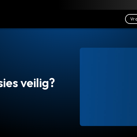
Downloaden
Bronnen
Contact opnemen
Vra
ies veilig?