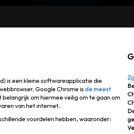
G
Zi
 is een kleine softwareapplicatie die
Be
w webbrowser. Google Chrome is
de meest
Ch
 belangrijk om hiermee veilig om te gaan om
Ch
aren van het internet.
De
rschillende voordelen hebben, waaronder:
ge
Ve