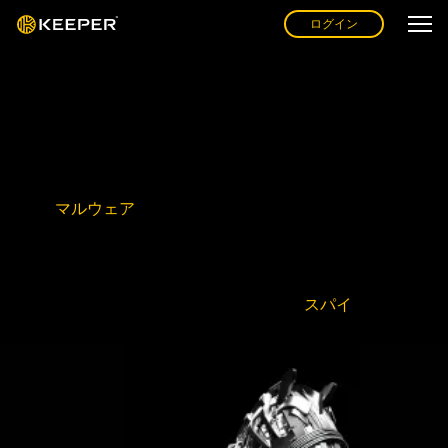
ログイン
トロイの木馬とは？
トロイの木馬とは、トロイやトロイウイルスとも呼ばれ、
正規のソフトウェアやファイルに偽装してデバイスに侵入
する
マルウェア
の一種です。ギリシャ神話にちなんで名
付けられたトロイの木馬は、ユーザーを騙してマルウェア
を密かにデバイスにインストールさせます。インストール
されると、トロイの木馬はシステムやデバイスへのバック
ドアアクセスを許可したり、ユーザーを
スパイ
したり、機
密データを盗みだします。