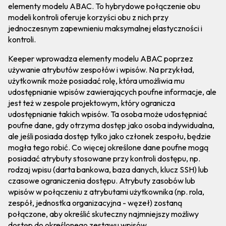
elementy modelu ABAC. To hybrydowe połączenie obu
modeli kontroli oferuje korzyści obu z nich przy
jednoczesnym zapewnieniu maksymalnej elastyczności i
kontroli.
Keeper wprowadza elementy modelu ABAC poprzez
używanie atrybutów zespołów i wpisów. Na przykład,
użytkownik może posiadać rolę, która umożliwia mu
udostępnianie wpisów zawierających poufne informacje, ale
jest też w zespole projektowym, który ogranicza
udostępnianie takich wpisów. Ta osoba może udostępniać
poufne dane, gdy otrzyma dostęp jako osoba indywidualna,
ale jeśli posiada dostęp tylko jako członek zespołu, będzie
mogła tego robić. Co więcej określone dane poufne mogą
posiadać atrybuty stosowane przy kontroli dostępu, np.
rodzaj wpisu (darta bankowa, baza danych, klucz SSH) lub
czasowe ograniczenia dostępu. Atrybuty zasobów lub
wpisów w połączeniu z atrybutami użytkownika (np. rola,
zespół, jednostka organizacyjna - węzeł) zostaną
połączone, aby określić skuteczny najmniejszy możliwy
dostęp do określonego zestawu wpisów.