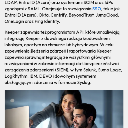
LDAP, Entra ID (Azure) oraz systemami SCIM oraz IdPs
zgodnymi z SAML. Obejmuje to rozwiązania
SSO
, takie jak
Entra ID (Azure), Okta, Centrify, BeyondTrust, JumpCloud,
OneLogin oraz Ping Identity.
Keeper zapewnia też programistom API, które umożliwiają
integrację Keeper z dowolnego rodzaju środowiskiem:
lokalnym, opartym na chmurze lub hybrydowym. W celu
zapewnienia śledzenia zdarzeń i raportowania Keeper
zapewnia sprawną integrację ze wszystkimi głównymi
rozwiązaniami w zakresie informacji dot. bezpieczeństwa i
zarządzania zdarzeniami (SIEM), w tym Splunk, Sumo Logic,
LogRhythm, IBM, DEVO i dowolnym systemem
obsługującym zdarzenia w formacie Syslog.