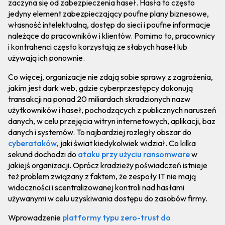
zaczyna się od zabezpieczenia haseł. Hasła to często
jedyny element zabezpieczający poufne plany biznesowe,
własność intelektualną, dostęp do sieci i poufne informacje
należące do pracowników i klientów. Pomimo to, pracownicy
i kontrahenci często korzystają ze słabych haseł lub
używają ich ponownie.
Co więcej, organizacje nie zdają sobie sprawy z zagrożenia,
jakim jest dark web, gdzie cyberprzestępcy dokonują
transakcji na ponad 20 miliardach skradzionych nazw
użytkowników i haseł, pochodzących z publicznych naruszeń
danych, w celu przejęcia witryn internetowych, aplikacji, baz
danych i systemów. To najbardziej rozległy obszar do
cyberataków
, jaki świat kiedykolwiek widział. Co kilka
sekund dochodzi do
ataku przy użyciu ransomware
w
jakiejś organizacji. Oprócz kradzieży poświadczeń istnieje
też problem związany z faktem, że zespoły IT nie mają
widoczności i scentralizowanej kontroli nad hasłami
używanymi w celu uzyskiwania dostępu do zasobów firmy.
Wprowadzenie
platformy typu zero-trust do