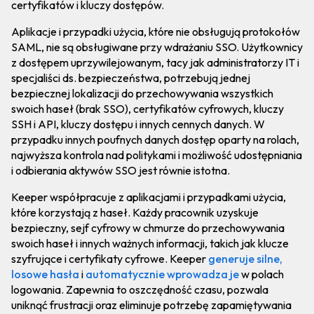
certyfikatów i kluczy dostępów.
Aplikacje i przypadki użycia, które nie obsługują protokołów
SAML, nie są obsługiwane przy wdrażaniu SSO. Użytkownicy
z dostępem uprzywilejowanym, tacy jak administratorzy IT i
specjaliści ds. bezpieczeństwa, potrzebują jednej
bezpiecznej lokalizacji do przechowywania wszystkich
swoich haseł (brak SSO), certyfikatów cyfrowych, kluczy
SSH i API, kluczy dostępu i innych cennych danych. W
przypadku innych poufnych danych dostęp oparty na rolach,
najwyższa kontrola nad politykami i możliwość udostępniania
i odbierania aktywów SSO jest równie istotna.
Keeper współpracuje z aplikacjami i przypadkami użycia,
które korzystają z haseł. Każdy pracownik uzyskuje
bezpieczny, sejf cyfrowy w chmurze do przechowywania
swoich haseł i innych ważnych informacji, takich jak klucze
szyfrujące i certyfikaty cyfrowe. Keeper
generuje silne,
losowe hasła
i
automatycznie wprowadza je
w polach
logowania. Zapewnia to oszczędność czasu, pozwala
uniknąć frustracji oraz eliminuje potrzebę zapamiętywania