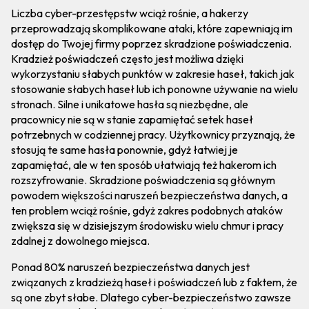
Liczba cyber-przestępstw wciąż rośnie, a hakerzy
przeprowadzają skomplikowane ataki, które zapewniają im
dostęp do Twojej firmy poprzez skradzione poświadczenia.
Kradzież poświadczeń często jest możliwa dzięki
wykorzystaniu słabych punktów w zakresie haseł, takich jak
stosowanie słabych haseł lub ich ponowne używanie na wielu
stronach. Silne i unikatowe hasła są niezbędne, ale
pracownicy nie są w stanie zapamiętać setek haseł
potrzebnych w codziennej pracy. Użytkownicy przyznają, że
stosują te same hasła ponownie, gdyż łatwiej je
zapamiętać, ale w ten sposób ułatwiają też hakerom ich
rozszyfrowanie. Skradzione poświadczenia są głównym
powodem większości naruszeń bezpieczeństwa danych, a
ten problem wciąż rośnie, gdyż zakres podobnych ataków
zwiększa się w dzisiejszym środowisku wielu chmur i pracy
zdalnej z dowolnego miejsca.
Ponad 80% naruszeń bezpieczeństwa danych jest
związanych z kradzieżą haseł i poświadczeń lub z faktem, że
są one zbyt słabe. Dlatego cyber-bezpieczeństwo zawsze