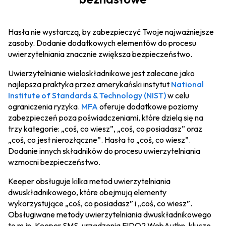
Hasła nie wystarczą, by zabezpieczyć Twoje najważniejsze
zasoby. Dodanie dodatkowych elementów do procesu
uwierzytelniania znacznie zwiększa bezpieczeństwo.
Uwierzytelnianie wieloskładnikowe jest zalecane jako
najlepsza praktyka przez amerykański instytut
National
Institute of Standards & Technology (NIST)
w celu
ograniczenia ryzyka.
MFA
oferuje dodatkowe poziomy
zabezpieczeń poza poświadczeniami, które dzielą się na
trzy kategorie: „coś, co wiesz”, „coś, co posiadasz” oraz
„coś, co jest nierozłączne”. Hasła to „coś, co wiesz”.
Dodanie innych składników do procesu uwierzytelniania
wzmocni bezpieczeństwo.
Keeper obsługuje kilka metod uwierzytelniania
dwuskładnikowego, które obejmują elementy
wykorzystujące „coś, co posiadasz” i „coś, co wiesz”.
Obsługiwane metody uwierzytelniania dwuskładnikowego
to m.in. Keeper SMS, urządzenia FIDO2 WebAuthn, klucze