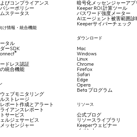
およびコンプライアンス
暗号化メッセンジャーアプ
イバシーポリシー
Keeper ROI 計算ツール
テムステータス
パスワード強度メーター
AIエージェント被害範囲診
Keeperサイバーチェック
向け情報・統合機能
者
ダウンロード
ポータル
ダーSDK
Mac
®
onnect
Windows
Linux
ワードレス認証
Chrome
ての統合機能
Firefox
Safari
Edge
ン
Opera
Beta プログラム
クウェブモニタリング
イルストレージ
なレポート作成とアラート
リソース
プライアンスレポート
ートサービス
公式ブログ
シェルジェサービス
リソースライブラリ
なメッセンジャー
Keeperウェビナー
イベント
サイトマップ