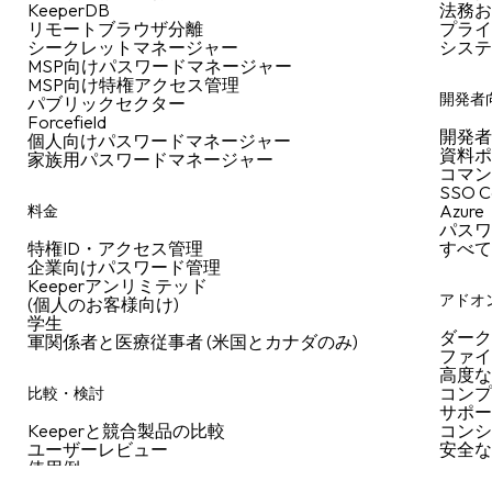
KeeperDB
法務
リモートブラウザ分離
プラ
シークレットマネージャー
シス
MSP向けパスワードマネージャー
MSP向け特権アクセス管理
開発者
パブリックセクター
Forcefield
開発
個人向けパスワードマネージャー
資料
家族用パスワードマネージャー
コマン
SSO C
Azure
料金
パス
特権ID・アクセス管理
すべ
企業向けパスワード管理
Keeperアンリミテッド
アドオ
(個人のお客様向け)
学生
ダー
軍関係者と医療従事者 (米国とカナダのみ)
ファ
高度
コン
比較・検討
サポ
Keeperと競合製品の比較
コン
ユーザーレビュー
安全
使用例
業種別