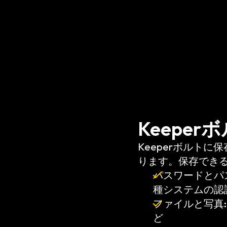
Keepe
Keeperボルトに
ります。保存でき
パスワードとパ
種システムの認
ファイルと写真
ど