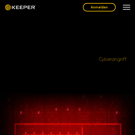
Anmelden
Was ist ein Pass-the-Hash-
Angriff?
Ein Pass-the-Hash-Angriff ist eine Art von
Cyberangriff
,
bei dem ein Passwort-Hash von einem Administrator-
Computer gestohlen wird. Mit diesem Hash-Wert kann
dann Zugriff auf ein ganzes Netzwerk erlangt werden.
Das Gute für Hacker ist, dass bei dieser Angriffsart nicht
extra ein Passwort gehackt werden muss.