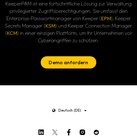
KeeperPAM ist eine fortschrittliche Lösung zur Verwaltung
privilegierter Zugriffsberechtigungen. Sie umfasst den
Enterprise-Passwortmanager von Keeper (
EPM
), Keeper
Secrets Manager (
KSM
) und Keeper Connection Manager
(
KCM
) in einer einzigen Plattform, um Ihr Unternehmen vor
Cyberangriffen zu schützen.
Demo anfordern
Deutsch (DE)