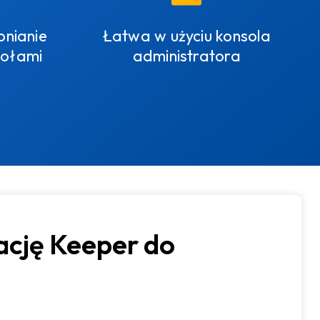
pnianie
Łatwa w użyciu konsola
połami
administratora
ację Keeper do