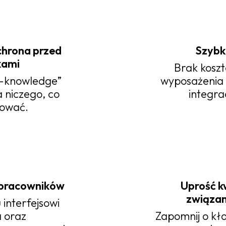
chrona przed
Szybk
kami
Brak kosz
o-knowledge”
wyposażenia l
 niczego, co
integra
ować.
 pracowników
Uprość k
związan
 interfejsowi
a oraz
Zapomnij o kł