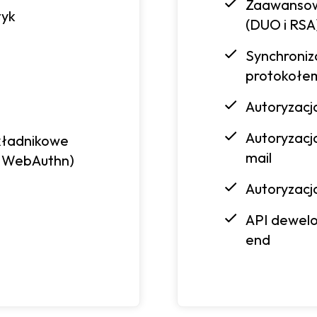
Zaawansow
tyk
(DUO i RSA
Synchroniza
protokołe
Autoryzacja
Autoryzacj
kładnikowe
mail
O WebAuthn)
Autoryzacja
API dewelop
end