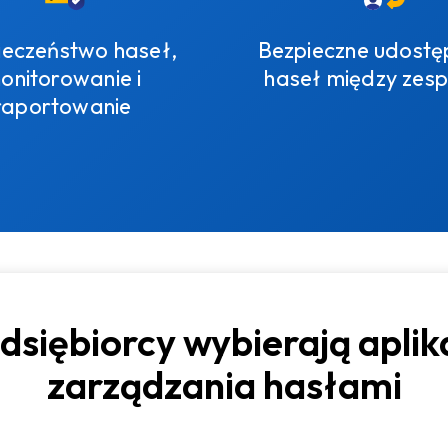
ieczeństwo haseł,
Bezpieczne udostę
onitorowanie i
haseł między zes
raportowanie
dsiębiorcy wybierają aplik
zarządzania hasłami