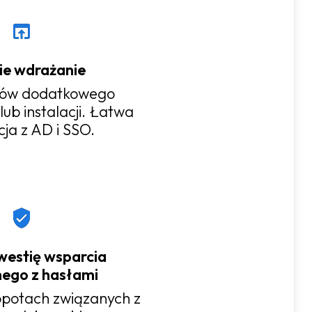
ie wdrażanie
tów dodatkowego
ub instalacji. Łatwa
cja z AD i SSO.
westię wsparcia
ego z hasłami
opotach związanych z