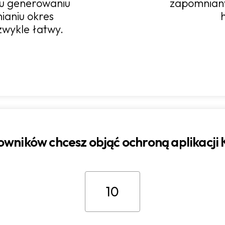
 generowaniu
zapomnian
nianiu okres
ezwykle łatwy.
cowników chcesz objąć ochroną aplikacji