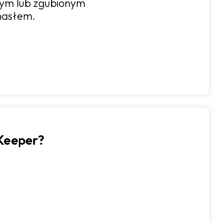
ym lub zgubionym
hasłem.
 Keeper?