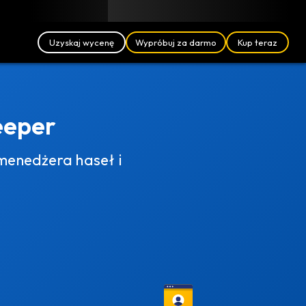
Blog
Partnerzy
Polski (PL)
Logowanie
Uzyskaj wycenę
Wypróbuj za darmo
Kup teraz
eeper
menedżera haseł i