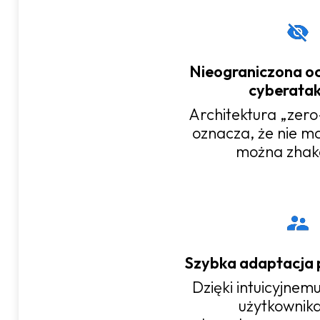
Nieograniczona o
cyberata
Architektura „zer
oznacza, że nie ma
można zhak
Szybka adaptacja
Dzięki intuicyjnemu
użytkownik