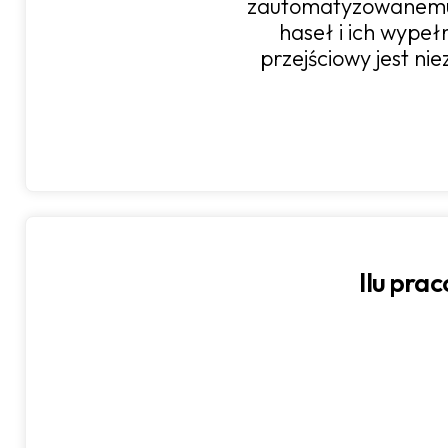
zautomatyzowanemu
haseł i ich wypeł
przejściowy jest ni
Ilu pra