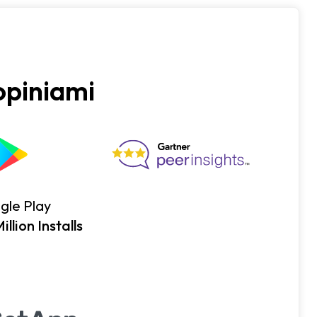
opiniami
gle Play
llion Installs