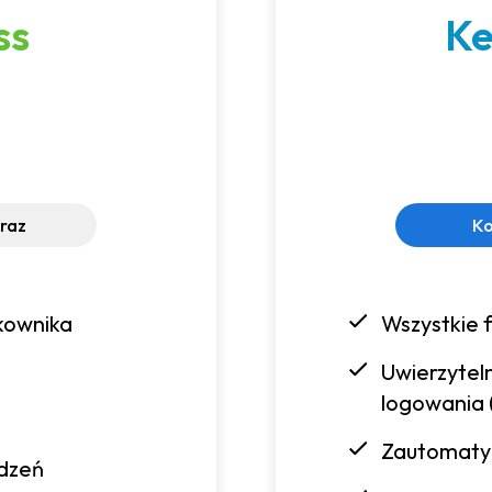
ss
Ke
eraz
Ko
kownika
Wszystkie 
Uwierzytel
logowania 
Zautomaty
ądzeń