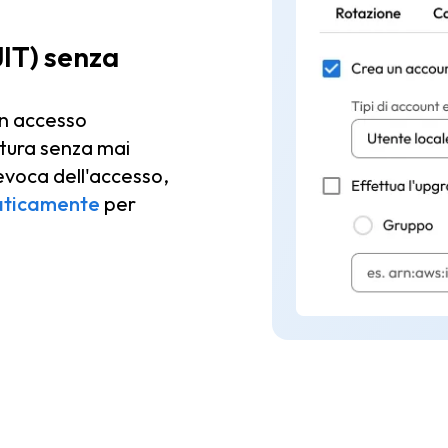
JIT) senza
un accesso
ttura senza mai
revoca dell'accesso,
maticamente
per