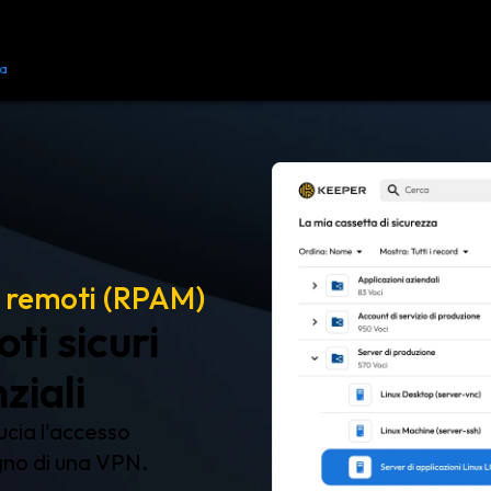
ca
Risorse
Contattaci
ti remoti (RPAM)
ti sicuri
ziali
ducia l'accesso
ogno di una VPN.