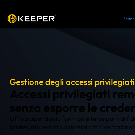
Piattaforma
Soluzioni
Prezzi
Scari
Gestione degli accessi privilegia
Accessi privilegiati remo
senza esporre le creden
Offri a dipendenti, fornitori e terze parti di fi
privilegiato remoto a sistemi critici senza bis