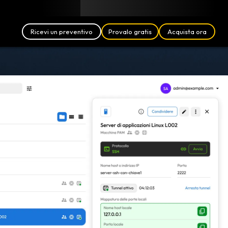
Blog
Partner
Italiano (IT)
Accedi
Ricevi un preventivo
Provalo gratis
Acquista ora