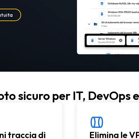
atuita
to sicuro per IT, DevOps e
ni traccia di
Elimina le V