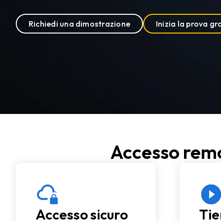
Richiedi una dimostrazione
Inizia la prova gr
Accesso remo
Accesso sicuro
Tie