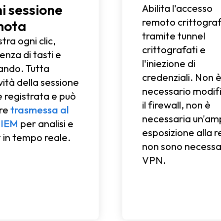
i sessione
Abilita l'accesso
remoto crittogra
mota
tramite tunnel
tra ogni clic,
crittografati e
enza di tasti e
l'iniezione di
ndo. Tutta
credenziali. Non 
ività della sessione
necessario modif
e registrata e può
il firewall, non è
re
trasmessa al
necessaria un'am
SIEM
per analisi e
esposizione alla r
t in tempo reale.
non sono necessa
VPN.