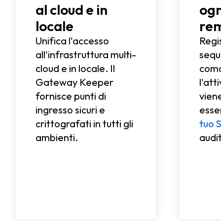
al cloud e in
ogn
locale
re
Unifica l'accesso
Regis
all'infrastruttura multi-
sequ
cloud e in locale. Il
coma
Gateway Keeper
l'att
fornisce punti di
vien
ingresso sicuri e
esse
crittografati in tutti gli
tuo 
ambienti.
audi