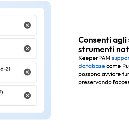
Consenti agli 
strumenti nati
KeeperPAM
support
database
come PuT
possono avviare tun
preservando l’access