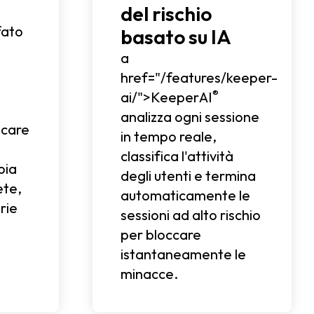
del rischio
fato
basato su IA
a
href="/features/keeper-
®
ai/">KeeperAI
è
analizza ogni sessione
icare
in tempo reale,
classifica l'attività
pia
degli utenti e termina
ete,
automaticamente le
rie
sessioni ad alto rischio
per bloccare
istantaneamente le
minacce.