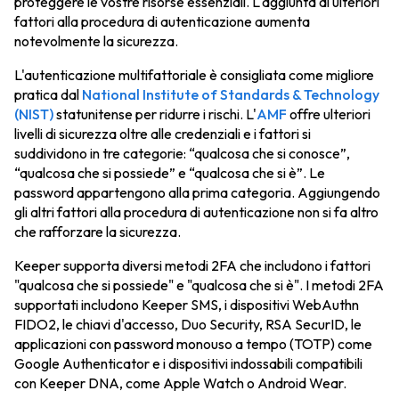
proteggere le vostre risorse essenziali. L'aggiunta di ulteriori
fattori alla procedura di autenticazione aumenta
notevolmente la sicurezza.
L'autenticazione multifattoriale è consigliata come migliore
pratica dal
National Institute of Standards & Technology
(NIST)
statunitense per ridurre i rischi. L'
AMF
offre ulteriori
livelli di sicurezza oltre alle credenziali e i fattori si
suddividono in tre categorie: “qualcosa che si conosce”,
“qualcosa che si possiede” e “qualcosa che si è”. Le
password appartengono alla prima categoria. Aggiungendo
gli altri fattori alla procedura di autenticazione non si fa altro
che rafforzare la sicurezza.
Keeper supporta diversi metodi 2FA che includono i fattori
"qualcosa che si possiede" e "qualcosa che si è". I metodi 2FA
supportati includono Keeper SMS, i dispositivi WebAuthn
FIDO2, le chiavi d'accesso, Duo Security, RSA SecurID, le
applicazioni con password monouso a tempo (TOTP) come
Google Authenticator e i dispositivi indossabili compatibili
con Keeper DNA, come Apple Watch o Android Wear.