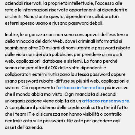
aziendali riservati, la proprietà intellettuale, l'accesso alle
rete e le informazioni riservate appartenenti ai dipendenti e
ai clienti. Nonostante questo, dipendenti e collaboratori
esterni spesso usano e riusano password deboli.
Inoltre, le organizzazioni non sono consapevoli dell'esistenza
della minaccia del dark Web, dove i criminali informatici si
scambiano oltre 20 miliardi di nomi utente e password rubate
dalle violazioni dei dati pubbliche, per prendere di mira siti
web, applicazioni, database e sistemi. Lo fanno perché
sanno che per oltre il 60% delle volte dipendenti e
collaboratori esterni riutilizzano la stessa password oppure
usano password rubate-diffuse su più siti web, applicazioni e
sistemi. Ciò rappresenta l'
attacco informatico
più invasivo
che il mondo abbia mai visto. Ogni manciata di secondi
un'organizzazione viene colpita da un
attacco ransomware
.
A complicare il problema delle credenziali sottratte è il fatto
che i team IT e di sicurezza non hanno visibilità o controllo
centralizzato sulle password utilizzate per accedere agli
asset dell'azienda.