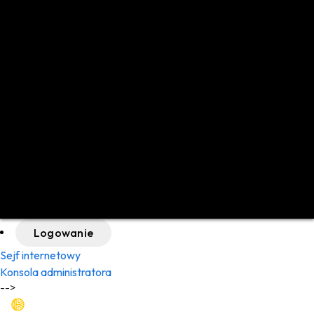
English (US)
English (UK)
Español
Deutsch
Français
Nederlands
Português (BR)
日本語
中文 (简体)
Polski
Italiano
Русский
العربية
Logowanie
Sejf internetowy
Konsola administratora
-->