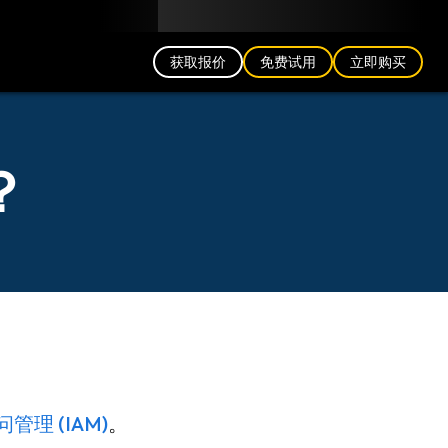
中文 (CN)
博客
合作伙伴
登录
获取报价
免费试用
立即购买
？
管理 (IAM)
。