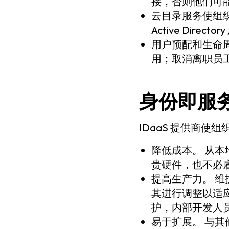
接，否则他们可
云目录服务使组
Active Di
用户预配和生命
用；取消离职员
身份即服
IDaaS 提供商使
降低成本。
从本
贵硬件，也不必雇
提高生产力。
维
其进行调整以适应
护，内部开发人员
易于扩展。
与其他