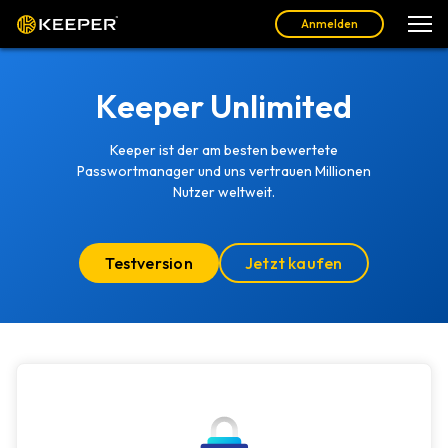
Anmelden
Keeper Unlimited
Keeper ist der am besten bewertete
Passwortmanager und uns vertrauen Millionen
Nutzer weltweit.
Testversion
Jetzt kaufen