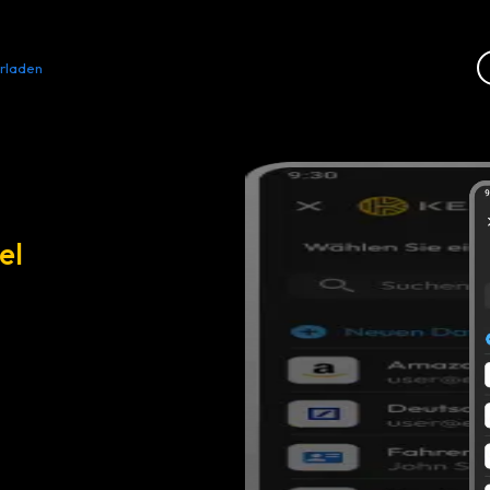
rladen
Ressourcen
Kontakt
el
schen
em privaten und
lden oder erneut