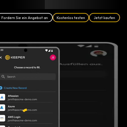
Blog
Partner
Deutsch (DE)
Anmelden
Fordern Sie ein Angebot an
Kostenlos testen
Jetzt kaufen