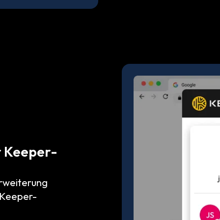
r Keeper-
rweiterung
r Keeper-