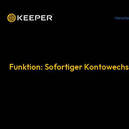
Plattform
Lösungen
Preise
Herunte
Funktion: Sofortiger Kontowechs
Sofortiger Wechsel zwi
Keeper-Konten
Wechseln Sie einfach und sicher zwischen Ihr
geschäftlichen Tresor-Konto, ohne sich abme
authentifizieren zu müssen.