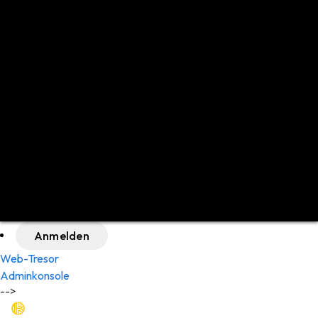
English (US)
English (UK)
Español
Deutsch
Français
Nederlands
Português (BR)
日本語
中文 (简体)
Polski
Italiano
Русский
العربية
Anmelden
Web-Tresor
Adminkonsole
-->