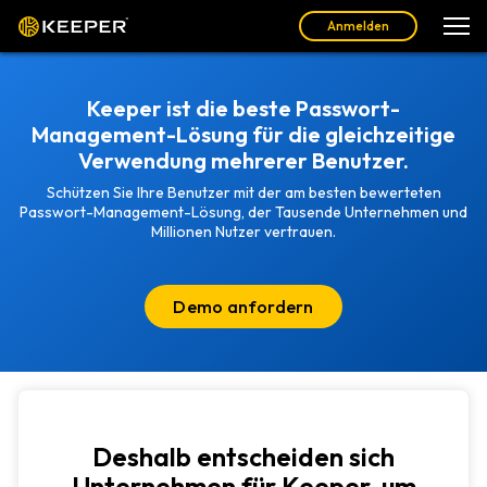
Anmelden
Keeper ist die beste Passwort-
Management-Lösung für die gleichzeitige
Verwendung mehrerer Benutzer.
Schützen Sie Ihre Benutzer mit der am besten bewerteten
Passwort-Management-Lösung, der Tausende Unternehmen und
Millionen Nutzer vertrauen.
Demo anfordern
Deshalb entscheiden sich
Unternehmen für Keeper, um