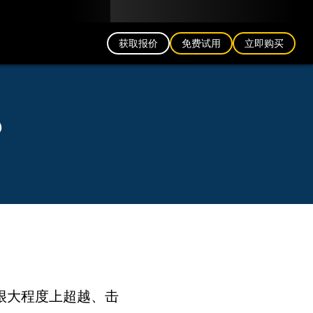
中文 (CN)
博客
合作伙伴
登录
获取报价
免费试用
立即购买
？
在很大程度上超越、击