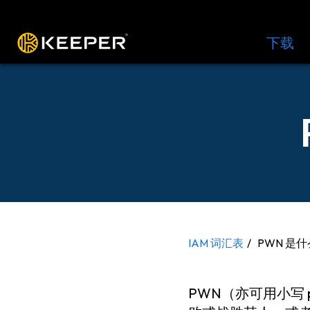
操作平台
解决方案
价格
下载
资
IAM 词汇表
PWN 是
PWN（亦可用小写