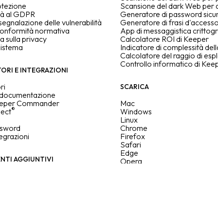
otezione
Scansione del dark Web per a
tà al GDPR
Generatore di password sicu
 segnalazione delle vulnerabilità
Generatore di frasi d'accesso
conformità normativa
App di messaggistica crittog
a sulla privacy
Calcolatore ROI di Keeper
sistema
Indicatore di complessità de
Calcolatore del raggio di esp
Controllo informatico di Kee
ORI E INTEGRAZIONI
ri
SCARICA
i documentazione
eeper Commander
Mac
®
ect
Windows
Linux
ssword
Chrome
tegrazioni
Firefox
Safari
Edge
TI AGGIUNTIVI
Opera
Programma Beta
gio del dark web
ne dei file sicura
ne e avvisi avanzati
RISORSE
one conformità
assistenza
Blog
i concierge
Libreria delle risorse