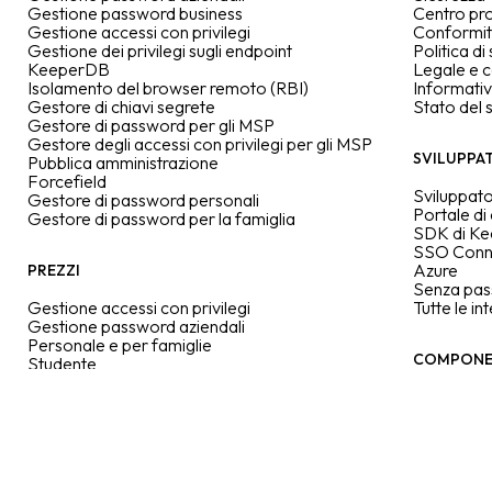
Gestione password business
Centro pr
Gestione accessi con privilegi
Conformi
Gestione dei privilegi sugli endpoint
Politica di
KeeperDB
Legale e 
Isolamento del browser remoto (RBI)
Informativ
Gestore di chiavi segrete
Stato del 
Gestore di password per gli MSP
Gestore degli accessi con privilegi per gli MSP
SVILUPPAT
Pubblica amministrazione
Forcefield
Sviluppato
Gestore di password personali
Portale d
Gestore di password per la famiglia
SDK di K
SSO Conn
Azure
PREZZI
Senza pa
Gestione accessi con privilegi
Tutte le in
Gestione password aziendali
Personale e per famiglie
COMPONEN
Studente
Militari e corpo medico
Monitorag
Archiviazio
Segnalazio
CONFRONTA E VALUTA
Segnalazi
Keeper VS la concorrenza
Servizi di 
Recensioni degli utenti
Servizio d