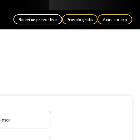
Blog
Partner
Italiano (IT)
Accedi
Ricevi un preventivo
Provalo gratis
Acquista ora
e-mail