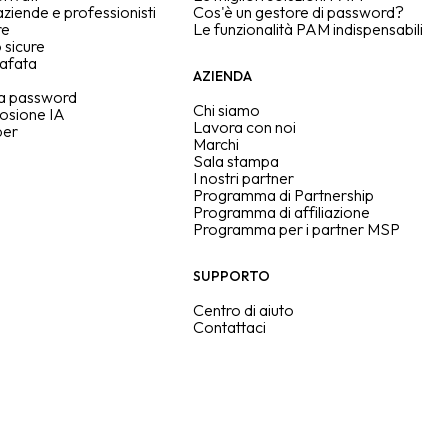
ziende e professionisti
Cos'è un gestore di password?
re
Le funzionalità PAM indispensabili
 sicure
rafata
AZIENDA
lla password
Chi siamo
losione IA
Lavora con noi
per
Marchi
Sala stampa
I nostri partner
Programma di Partnership
Programma di affiliazione
Programma per i partner MSP
SUPPORTO
Centro di aiuto
Contattaci